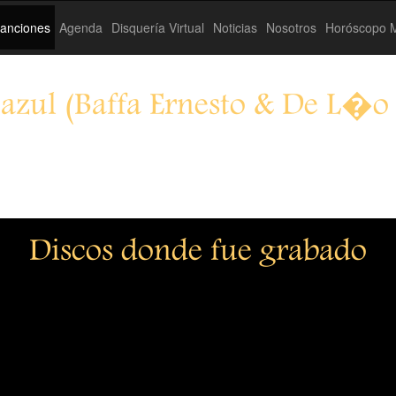
anciones
Agenda
Disquería Virtual
Noticias
Nosotros
Horóscopo M
zul (Baffa Ernesto & De L�o
Discos donde fue grabado