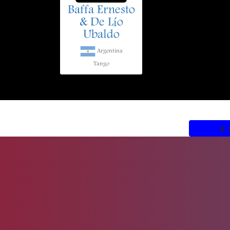
Baffa Ernesto
& De Lío
Ubaldo
Argentina
Tango