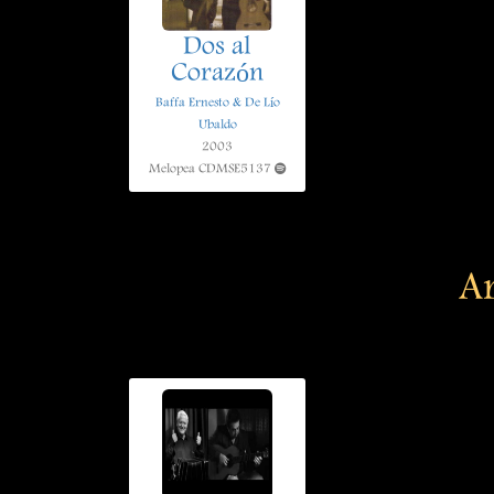
Dos al
Corazón
Baffa Ernesto & De Lío
Ubaldo
2003
Melopea CDMSE5137
Ar