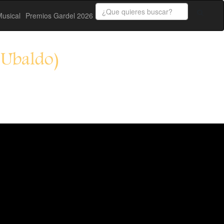
usical
Premios Gardel 2026
 Ubaldo)