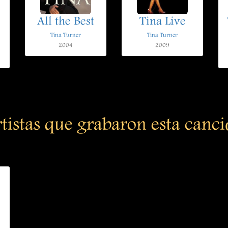
All the Best
Tina Live
Tina Turner
Tina Turner
2004
2009
tistas que grabaron esta canc