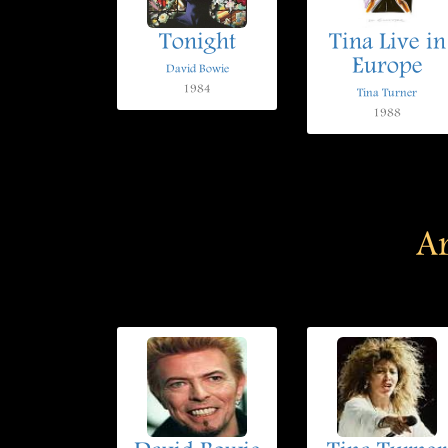
Tonight
Tina Live in
Europe
David Bowie
1984
Tina Turner
1988
Ar