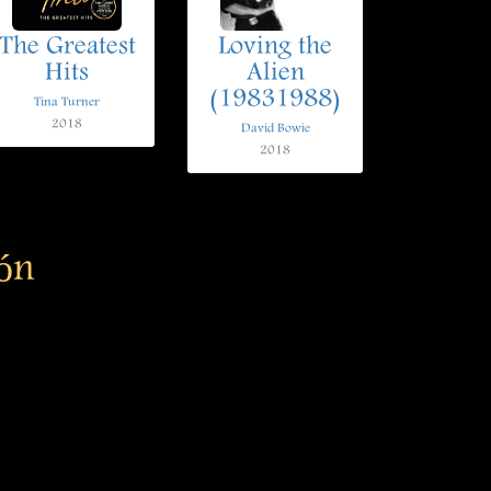
The Greatest
Loving the
Hits
Alien
(19831988)
Tina Turner
2018
David Bowie
2018
ión