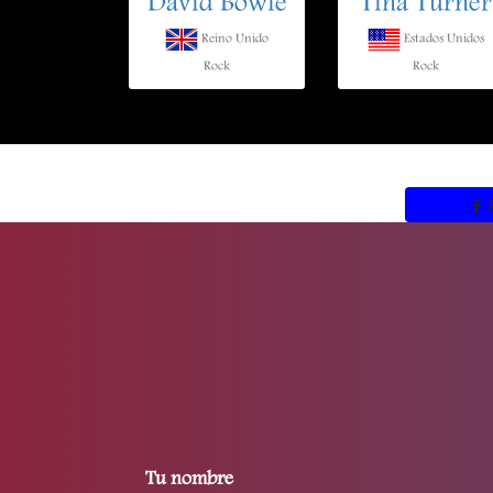
David Bowie
Tina Turner
Reino Unido
Estados Unidos
Rock
Rock
Tu nombre