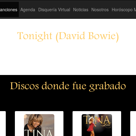
anciones
Agenda
Disquería Virtual
Noticias
Nosotros
Horóscopo M
Tonight (David Bowie)
Discos donde fue grabado