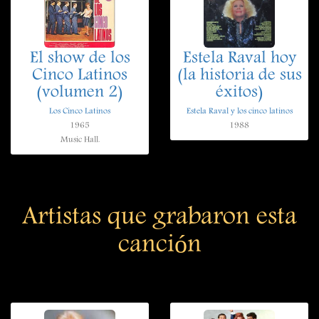
El show de los
Estela Raval hoy
Cinco Latinos
(la historia de sus
(volumen 2)
éxitos)
Los Cinco Latinos
Estela Raval y los cinco latinos
1965
1988
Music Hall.
Artistas que grabaron esta
canción