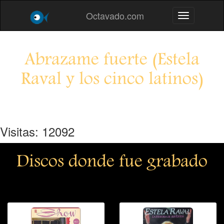
Octavado.com
Toggle navig
Abrazame fuerte (Estela
Raval y los cinco latinos)
Visitas: 12092
Discos donde fue grabado