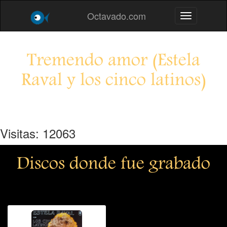
Octavado.com
Toggle navig
Tremendo amor (Estela
Raval y los cinco latinos)
Visitas: 12063
Discos donde fue grabado