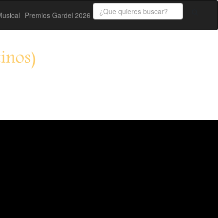
usical
Premios Gardel 2026
tinos)