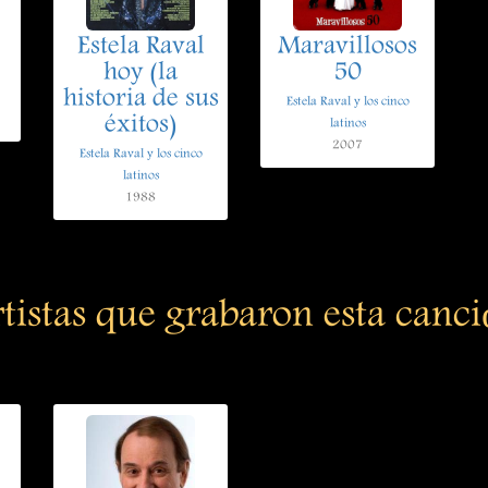
Estela Raval
Maravillosos
hoy (la
50
historia de sus
Estela Raval y los cinco
éxitos)
latinos
2007
Estela Raval y los cinco
latinos
1988
tistas que grabaron esta canc