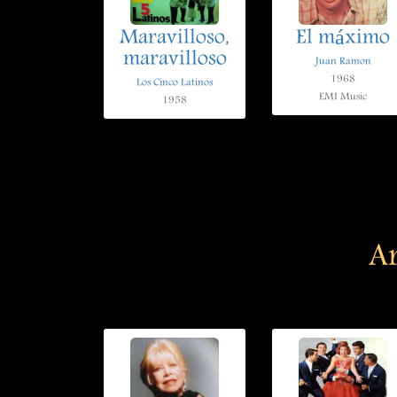
Maravilloso,
El máximo
maravilloso
Juan Ramon
1968
Los Cinco Latinos
EMI Music
1958
Ar