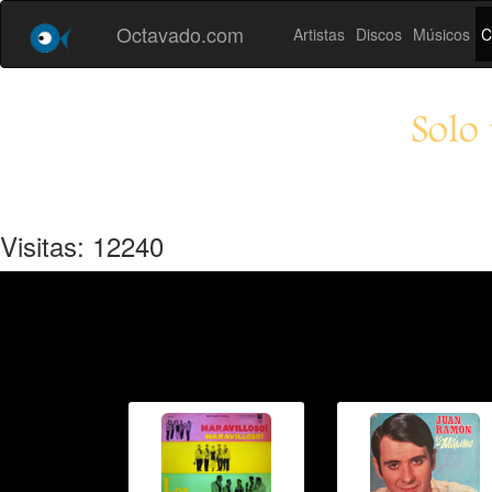
Octavado.com
Artistas
Discos
Músicos
C
Solo 
Visitas: 12240