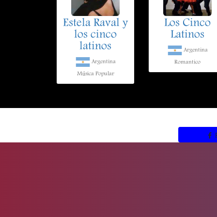
Estela Raval y
Los Cinco
los cinco
Latinos
latinos
Argentina
Argentina
Romantico
Música Popular