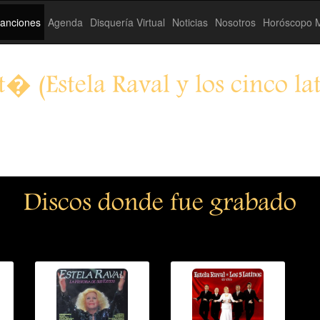
anciones
Agenda
Disquería Virtual
Noticias
Nosotros
Horóscopo M
t� (Estela Raval y los cinco la
Discos donde fue grabado