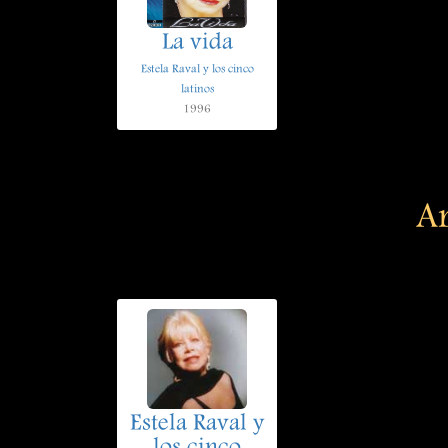
La vida
Estela Raval y los cinco
latinos
1996
Ar
Estela Raval y