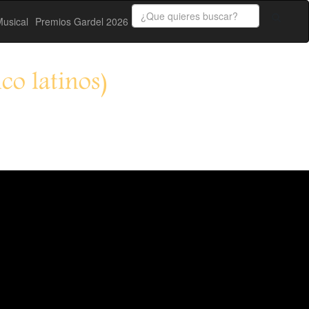
usical
Premios Gardel 2026
co latinos)