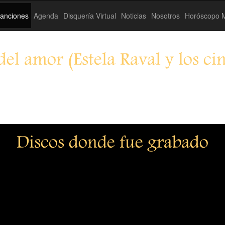
anciones
Agenda
Disquería Virtual
Noticias
Nosotros
Horóscopo M
del amor (Estela Raval y los cin
Discos donde fue grabado