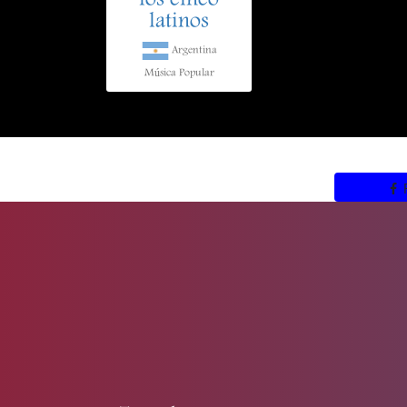
los cinco
latinos
Argentina
Música Popular