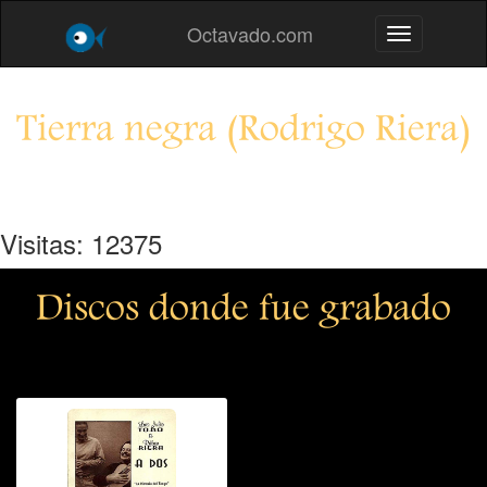
Octavado.com
Toggle navig
Tierra negra (Rodrigo Riera)
Visitas: 12375
Discos donde fue grabado