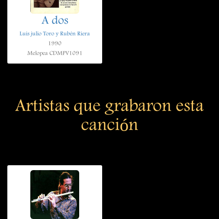
A dos
Luis julio Toro y Rubén Riera
1990
Melopea CDMPV1091
Artistas que grabaron esta
canción