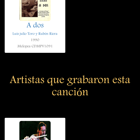
A dos
Luis julio Toro y Rubén Riera
1990
Melopea CDMPV1091
Artistas que grabaron esta
canción