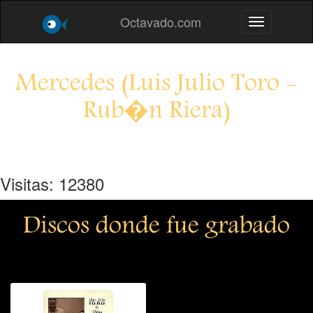
Octavado.com
Toggle navig
Mercedes (Luis Julio Toro -
Rub�n Riera)
Visitas: 12380
Discos donde fue grabado