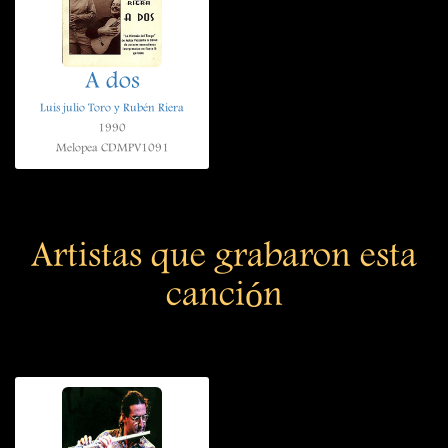
A dos
Luis julio Toro y Rubén Riera
1990
Melopea CDMPV1091
Artistas que grabaron esta
canción