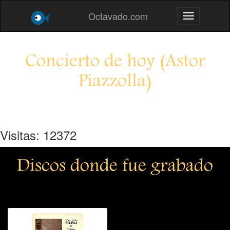
Octavado.com
Toggle navig
Concierto de hoy (Astor
Piazzolla)
Visitas: 12372
Discos donde fue grabado