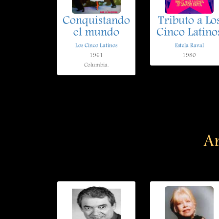
Conquistando
Tributo a Lo
el mundo
Cinco Latino
Los Cinco Latinos
Estela Raval
1961
1980
Columbia.
Ar