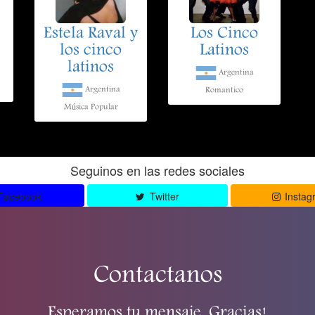
Estela Raval y
Los Cinco
los cinco
Latinos
latinos
Argentina
Argentina
Romantico
Música Popular
Seguinos en las redes sociales
Facebook
Twitter
Instag
Contactanos
Esperamos tu mensaje. Gracias!