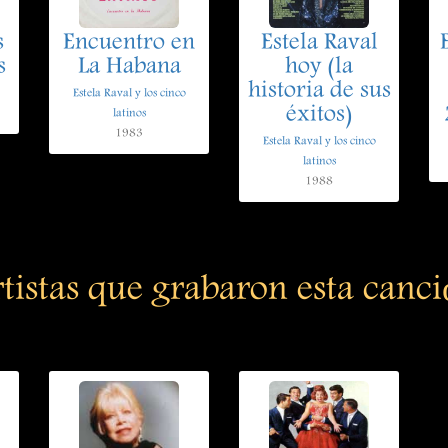
s
Encuentro en
Estela Raval
s
La Habana
hoy (la
historia de sus
Estela Raval y los cinco
éxitos)
latinos
1983
Estela Raval y los cinco
latinos
1988
tistas que grabaron esta canc