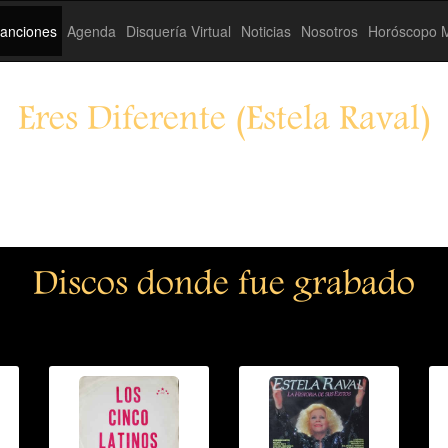
anciones
Agenda
Disquería Virtual
Noticias
Nosotros
Horóscopo M
Eres Diferente (Estela Raval)
Discos donde fue grabado