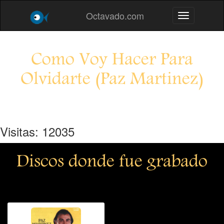
Octavado.com
Toggle navig
Como Voy Hacer Para
Olvidarte (Paz Martinez)
Visitas: 12035
Discos donde fue grabado