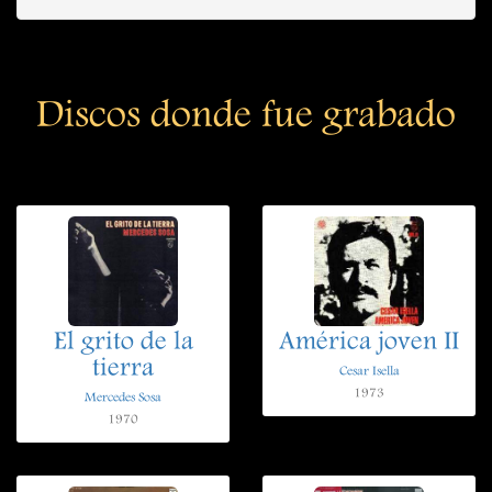
Discos donde fue grabado
El grito de la
América joven II
tierra
Cesar Isella
1973
Mercedes Sosa
1970