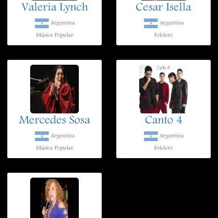
Valeria Lynch
Cesar Isella
Argentina
Argentina
Música Popular
Folclore
Mercedes Sosa
Canto 4
Argentina
Argentina
Música Popular
Folclore