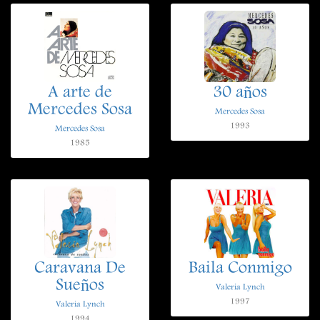
A arte de
30 años
Mercedes Sosa
Mercedes Sosa
1993
Mercedes Sosa
1985
Caravana De
Baila Conmigo
Sueños
Valeria Lynch
1997
Valeria Lynch
1994