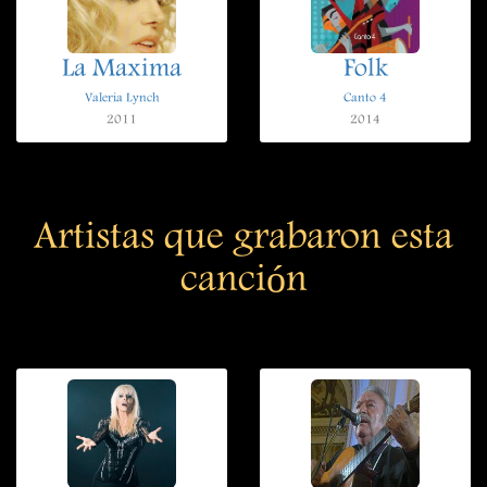
La Maxima
Folk
Valeria Lynch
Canto 4
2011
2014
Artistas que grabaron esta
canción