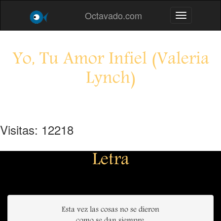
Octavado.com
Toggle navig
Yo, Tu Amor Infiel (Valeria
Lynch)
Visitas: 12218
Letra
Esta vez las cosas no se dieron