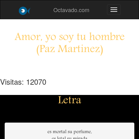
Octavado.com
Toggle navig
Amor, yo soy tu hombre
(Paz Martinez)
Visitas: 12070
Letra
es mortal su perfume,