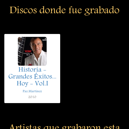
Discos donde fue grabado
Historia -
Grandes Éxitos...
Hoy - Vol.I
Paz Martinez
2010
Artistas que grabaron esta