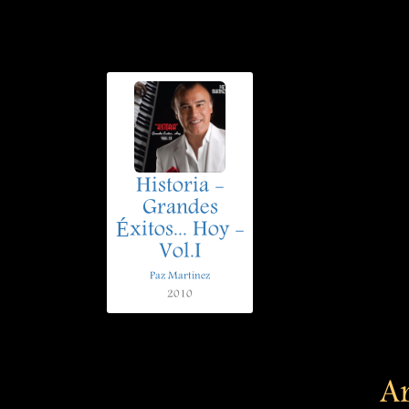
Historia -
Grandes
Éxitos... Hoy -
Vol.I
Paz Martinez
2010
Ar