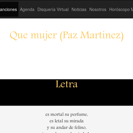
anciones
Agenda
Disquería Virtual
Noticias
Nosotros
Horóscopo M
Que mujer (Paz Martinez)
Letra
es mortal su perfume,
es letal su mirada
y su andar de felino,