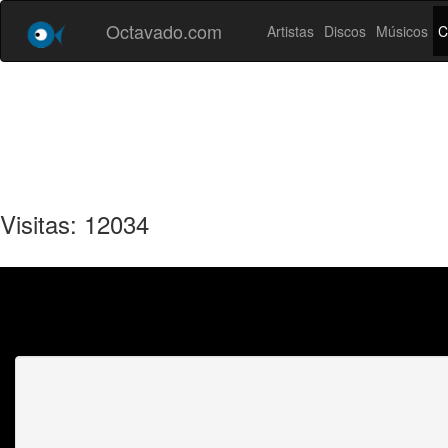
Octavado.com
Artistas
Discos
Músicos
C
Visitas: 12034