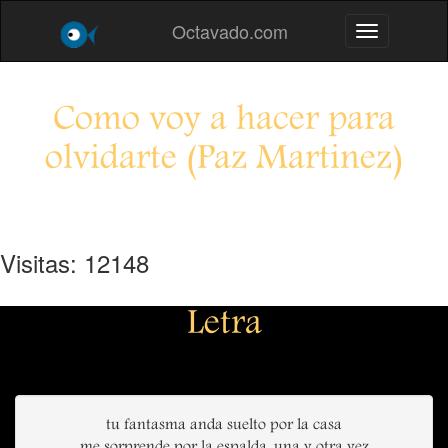
Octavado.com
Toggle navig
Como voy a hacer para
olvidarte (Paz Martinez)
Visitas: 12148
Letra
tu fantasma anda suelto por la casa