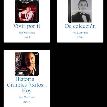
Vivir por ti
De colección
Paz Martinez
Paz Martinez
1988
2004
Historia -
Grandes Éxitos...
Hoy
Paz Martinez
2007