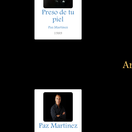
Preso de tu
piel
Paz Martinez
1989
Ar
Paz Martinez