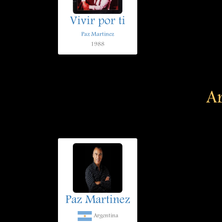
Vivir por ti
Paz Martinez
1988
Ar
Paz Martinez
Argentina