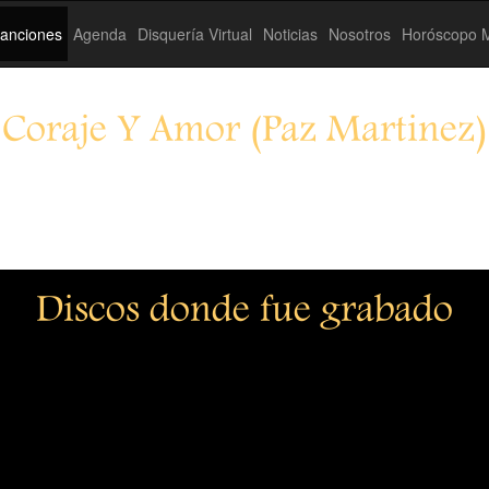
anciones
Agenda
Disquería Virtual
Noticias
Nosotros
Horóscopo M
Coraje Y Amor (Paz Martinez)
Discos donde fue grabado