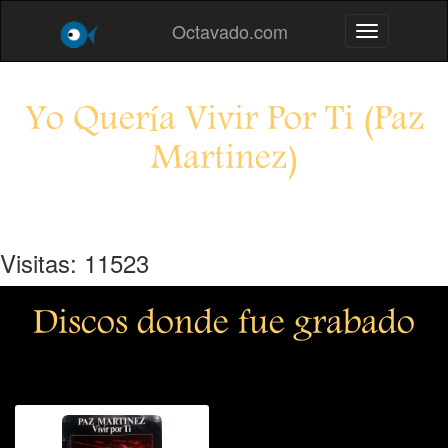
Octavado.com
Toggle navig
Yo Quería Vivir Por Ti (Paz
Martinez)
Visitas: 11523
Discos donde fue grabado