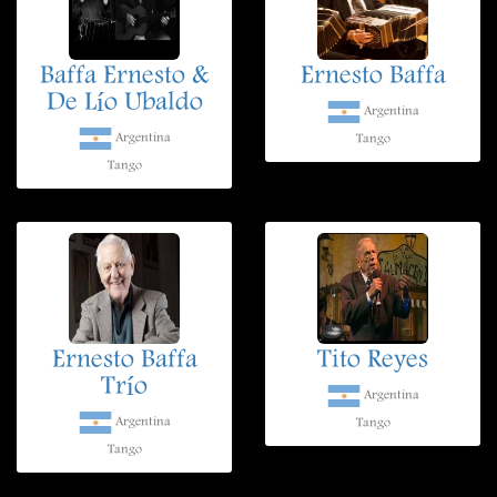
Baffa Ernesto &
Ernesto Baffa
De Lío Ubaldo
Argentina
Argentina
Tango
Tango
Ernesto Baffa
Tito Reyes
Trío
Argentina
Argentina
Tango
Tango