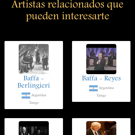
Artistas relacionados que
pueden interesarte
Baffa -
Baffa - Reyes
Berlingieri
Argentina
Argentina
Tango
Tango