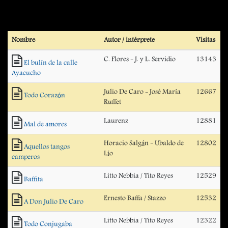
Nombre
Autor / intérprete
Visitas
C. Flores - J. y L. Servidio
13143
El bulín de la calle
Ayacucho
Julio De Caro - José María
12667
Todo Corazón
Ruffet
Laurenz
12881
Mal de amores
Horacio Salgán - Ubaldo de
12802
Aquellos tangos
Lío
camperos
Litto Nebbia / Tito Reyes
12529
Baffita
Ernesto Baffa / Stazzo
12532
A Don Julio De Caro
Litto Nebbia / Tito Reyes
12322
Todo Conjugaba