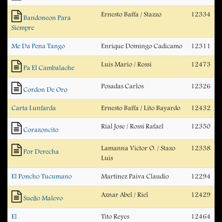
Ernesto Baffa / Stazzo
12334
Bandoneon Para
Siempre
Me Da Pena Tango
Enrique Domingo Cadicamo
12311
Luis Mario / Rossi
12473
Pa El Cambalache
Posadas Carlos
12326
Cordon De Oro
Carta Lunfarda
Ernesto Baffa / Lito Bayardo
12432
Rial Jose / Rossi Rafael
12350
Corazoncito
Lamanna Victor O. / Stazo
12338
Por Derecha
Luis
El Poncho Tucumano
Martinez Paiva Claudio
12294
Aznar Abel / Riel
12429
Sueño Malevo
El
Tito Reyes
12464