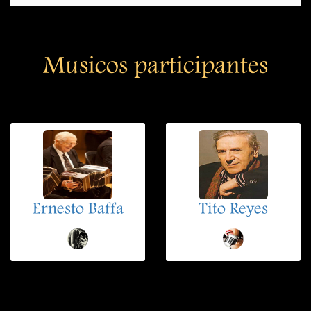
Musicos participantes
Ernesto Baffa
Tito Reyes