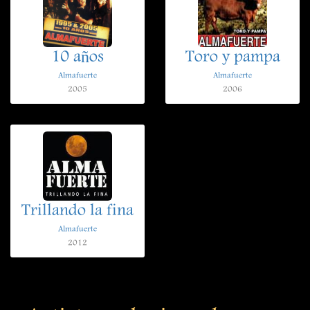
10 años
Toro y pampa
Almafuerte
Almafuerte
2005
2006
Trillando la fina
Almafuerte
2012