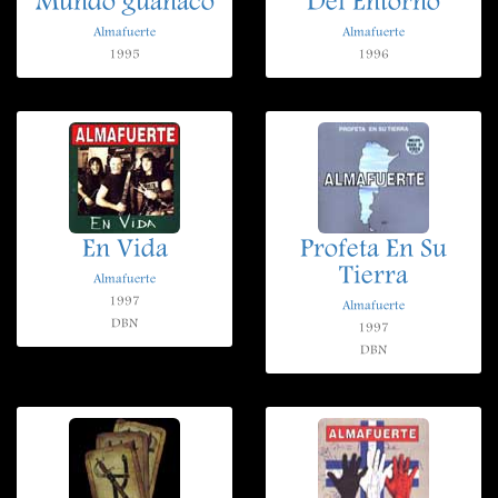
Mundo guanaco
Del Entorno
Almafuerte
Almafuerte
1995
1996
En Vida
Profeta En Su
Tierra
Almafuerte
1997
Almafuerte
DBN
1997
DBN