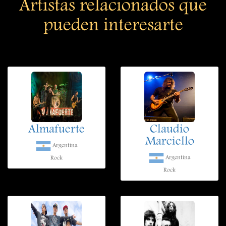
Artistas relacionados que
pueden interesarte
Almafuerte
Claudio
Marciello
Argentina
Argentina
Rock
Rock