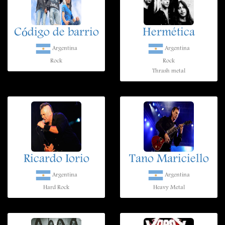
Código de barrio
Hermética
Argentina
Argentina
Rock
Rock
Thrash metal
Ricardo Iorio
Tano Mariciello
Argentina
Argentina
Hard Rock
Heavy Metal