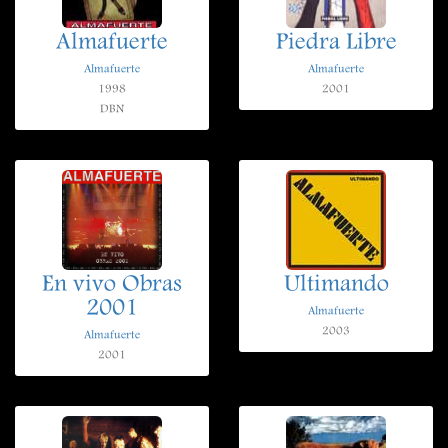
Almafuerte
Piedra Libre
Almafuerte
Almafuerte
1998
2001
DBN
En vivo Obras
Ultimando
2001
Almafuerte
2003
Almafuerte
2001