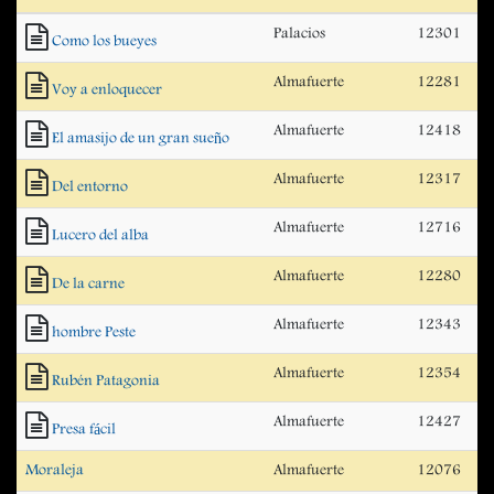
Palacios
12301
Como los bueyes
Almafuerte
12281
Voy a enloquecer
Almafuerte
12418
El amasijo de un gran sueño
Almafuerte
12317
Del entorno
Almafuerte
12716
Lucero del alba
Almafuerte
12280
De la carne
Almafuerte
12343
hombre Peste
Almafuerte
12354
Rubén Patagonia
Almafuerte
12427
Presa fácil
Moraleja
Almafuerte
12076