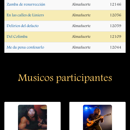
Zamba de resurrección
Almafuerte
12146
En las calles de Liniers
Almafuerte
12056
Delirios del defacto
Almafuerte
12059
Del Colimba
Almafuerte
12109
Me da pena confesarlo
Almafuerte
12044
Musicos participantes