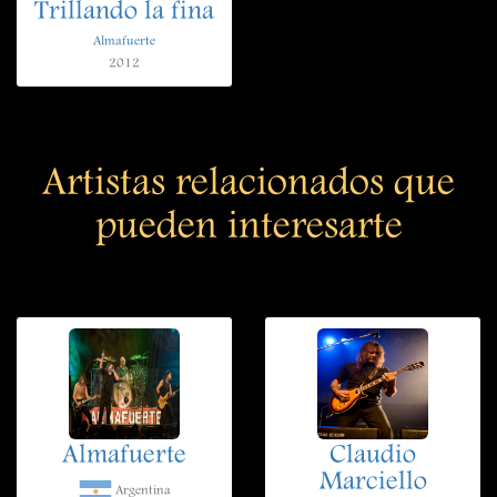
Trillando la fina
Almafuerte
2012
Artistas relacionados que
pueden interesarte
Almafuerte
Claudio
Marciello
Argentina