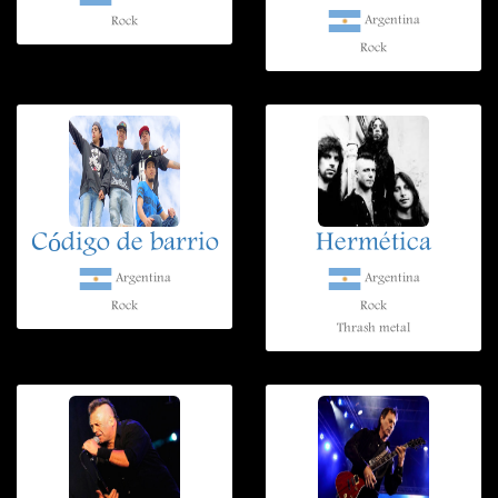
Argentina
Rock
Rock
Código de barrio
Hermética
Argentina
Argentina
Rock
Rock
Thrash metal