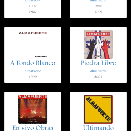
Almafuerte
Almafuerte
1997
1998
DBN
DBN
A Fondo Blanco
Piedra Libre
Almafuerte
Almafuerte
1999
2001
En vivo Obras
Ultimando