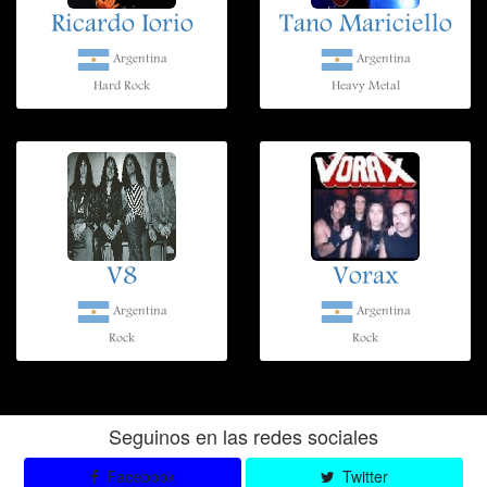
Ricardo Iorio
Tano Mariciello
Argentina
Argentina
Hard Rock
Heavy Metal
V8
Vorax
Argentina
Argentina
Rock
Rock
Seguinos en las redes sociales
Facebook
Twitter