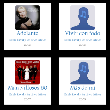
Adelante
Vivir con todo
Estela Raval y los cinco latinos
Estela Raval y los cinco latinos
2003
2005
Maravillosos 50
Más de mí
Estela Raval y los cinco latinos
Estela Raval y los cinco latinos
2007
2009