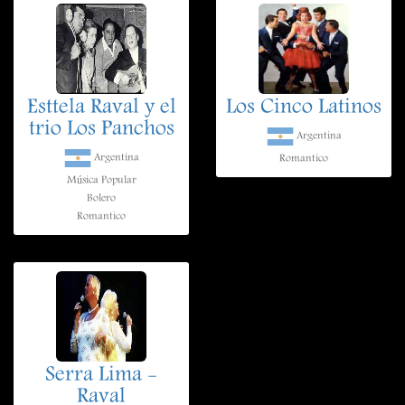
Esttela Raval y el
Los Cinco Latinos
trio Los Panchos
Argentina
Argentina
Romantico
Música Popular
Bolero
Romantico
Serra Lima -
Raval