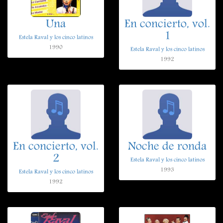
Una
En concierto, vol.
1
Estela Raval y los cinco latinos
1990
Estela Raval y los cinco latinos
1992
En concierto, vol.
Noche de ronda
2
Estela Raval y los cinco latinos
1993
Estela Raval y los cinco latinos
1992