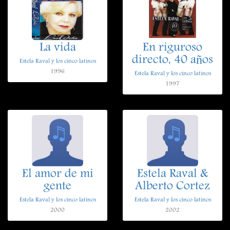
La vida
En riguroso
directo, 40 años
Estela Raval y los cinco latinos
1996
Estela Raval y los cinco latinos
1997
El amor de mi
Estela Raval &
gente
Alberto Cortez
Estela Raval y los cinco latinos
Estela Raval y los cinco latinos
2000
2002