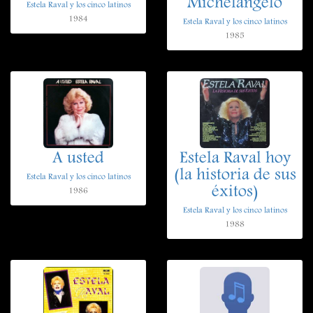
Michelangelo
Estela Raval y los cinco latinos
1984
Estela Raval y los cinco latinos
1985
A usted
Estela Raval hoy
(la historia de sus
Estela Raval y los cinco latinos
éxitos)
1986
Estela Raval y los cinco latinos
1988