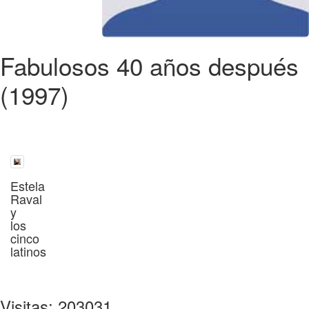
Fabulosos 40 años después
(1997)
Estela
Raval
y
los
cinco
latinos
Visitas: 203031