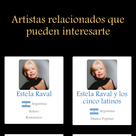
Artistas relacionados que
pueden interesarte
Estela Raval
Estela Raval y los
cinco latinos
Argentina
Argentina
Bolero
Romantico
Música Popular