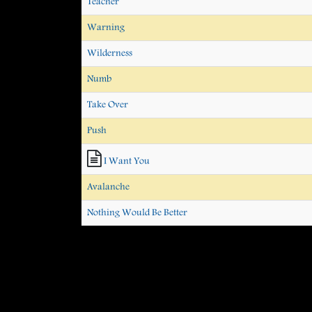
Teacher
Warning
Wilderness
Numb
Take Over
Push
I Want You
Avalanche
Nothing Would Be Better