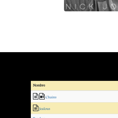
Nombre
Chains
Jealous