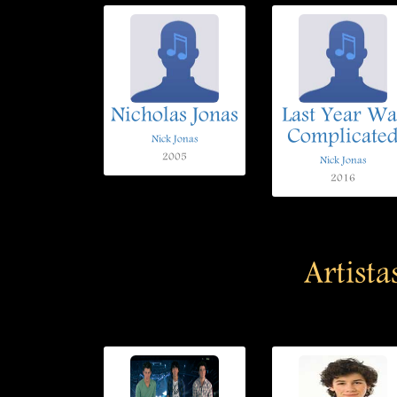
Nicholas Jonas
Last Year Wa
Complicate
Nick Jonas
2005
Nick Jonas
2016
Artista