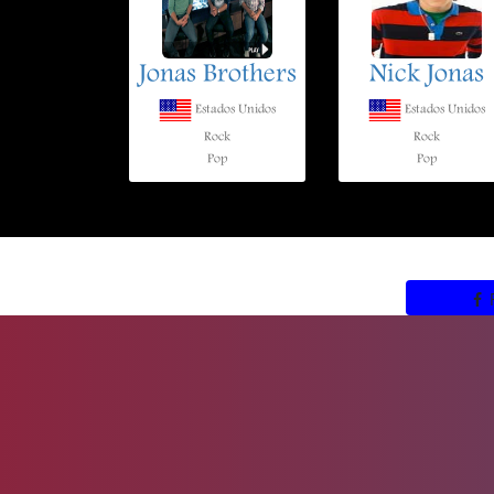
Jonas Brothers
Nick Jonas
Estados Unidos
Estados Unidos
Rock
Rock
Pop
Pop