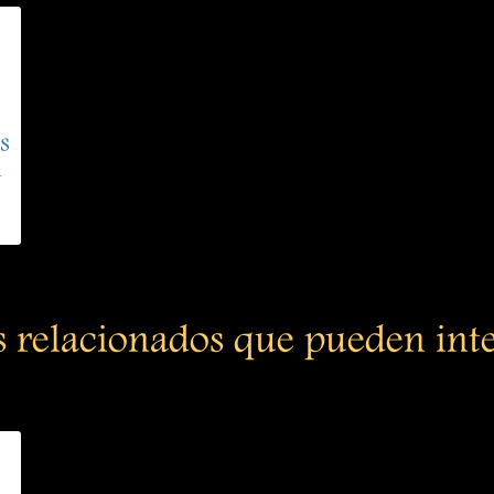
s
d
s relacionados que pueden int