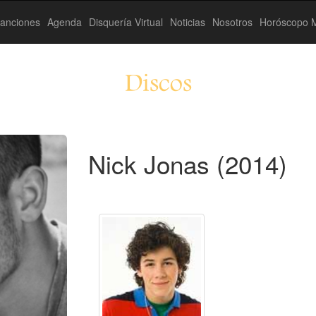
anciones
Agenda
Disquería Virtual
Noticias
Nosotros
Horóscopo M
Discos
Nick Jonas (2014)