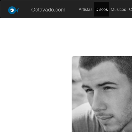
Octavado.com
Artistas
Discos
Músicos
C