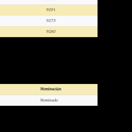
9291
9275
9280
Nominación
Nominado