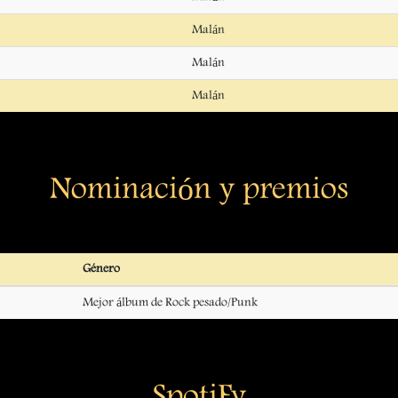
Malán
Malán
Malán
Nominación y premios
Género
Mejor álbum de Rock pesado/Punk