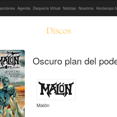
anciones
Agenda
Disquería Virtual
Noticias
Nosotros
Horóscopo M
Discos
Oscuro plan del pode
Malón