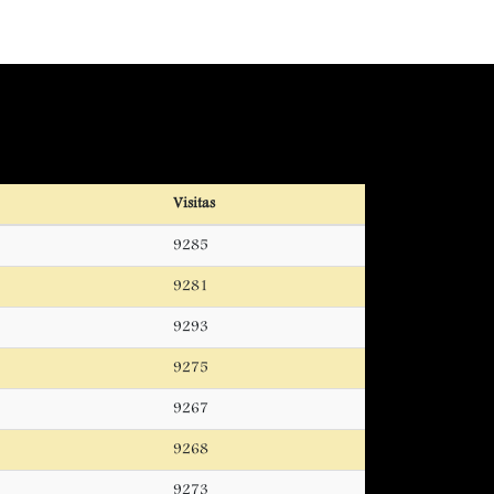
Visitas
9285
9281
9293
9275
9267
9268
9273