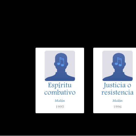
Espíritu
Justicia o
combativo
resistencia
Malón
Malón
1995
1996