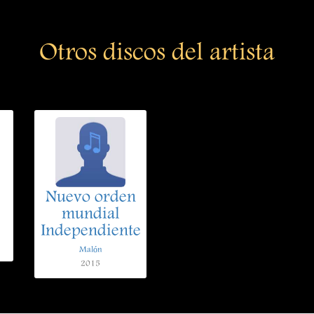
Otros discos del artista
Nuevo orden
mundial
Independiente
Malón
2015