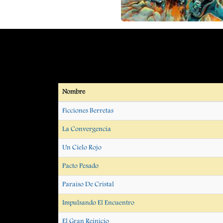
Nombre
Ficciones Berretas
La Convergencia
Un Cielo Rojo
Pacto Pesado
Paraiso De Cristal
Impulsando El Encuentro
El Gran Reinicio