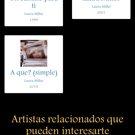
ti
Laura Miller
2001
Laura Miller
1999
A que? (simple)
Laura Miller
2019
Artistas relacionados que
pueden interesarte