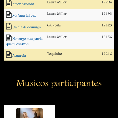
Laura Miller
12204
Amor bandido
Laura Miller
12193
Mañana tal vez
Gal costa
12425
Un dia de domingo
Laura Miller
12156
No tengo mas patria
que tu corazon
Toquinho
12216
Acuarela
Musicos participantes