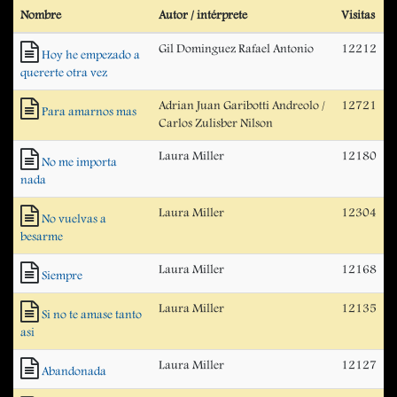
Nombre
Autor / intérprete
Visitas
Gil Dominguez Rafael Antonio
12212
Hoy he empezado a
quererte otra vez
Adrian Juan Garibotti Andreolo /
12721
Para amarnos mas
Carlos Zulisber Nilson
Laura Miller
12180
No me importa
nada
Laura Miller
12304
No vuelvas a
besarme
Laura Miller
12168
Siempre
Laura Miller
12135
Si no te amase tanto
asi
Laura Miller
12127
Abandonada