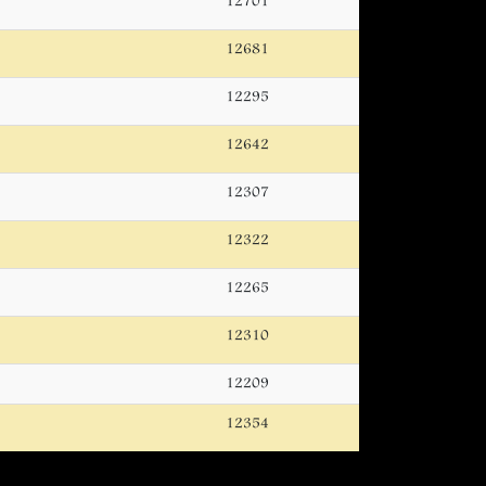
12701
12681
12295
12642
12307
12322
12265
12310
12209
12354