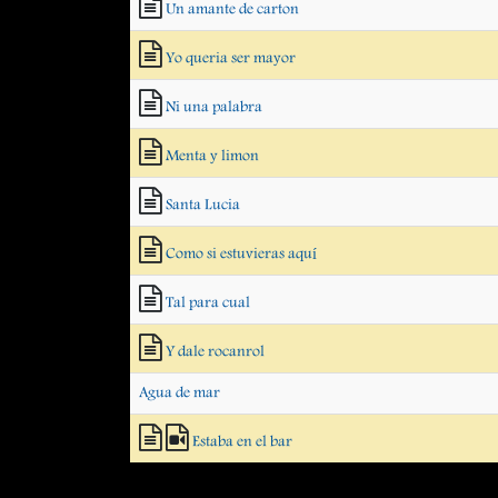
Un amante de carton
Yo queria ser mayor
Ni una palabra
Menta y limon
Santa Lucia
Como si estuvieras aquí
Tal para cual
Y dale rocanrol
Agua de mar
Estaba en el bar