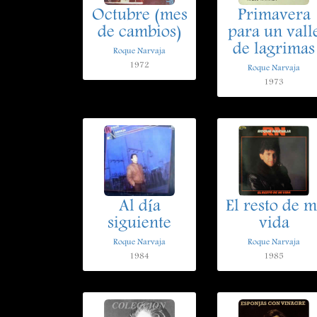
Octubre (mes
Primavera
de cambios)
para un vall
de lagrimas
Roque Narvaja
1972
Roque Narvaja
1973
Al día
El resto de m
siguiente
vida
Roque Narvaja
Roque Narvaja
1984
1985