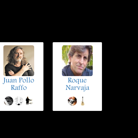
Juan Pollo
Roque
Raffo
Narvaja