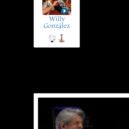
Willy
González