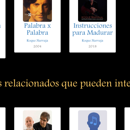
n
Palabra x
Instrucciones
Palabra
para Madurar
Roque Narvaja
Roque Narvaja
2004
2018
s relacionados que pueden int