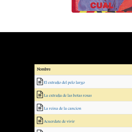
Nombre
El extraño del pelo largo
La extraña de las botas rosas
La reina de la cancion
Acuerdate de vivir