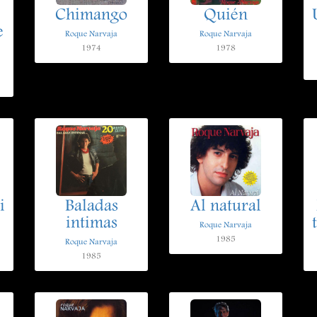
Chimango
Quién
e
Roque Narvaja
Roque Narvaja
1974
1978
i
Baladas
Al natural
intimas
Roque Narvaja
1985
Roque Narvaja
1985