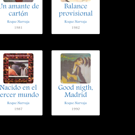
Un amante de
Balance
cartón
provisional
Roque Narvaja
Roque Narvaja
1981
1982
Nacido en el
Good nigth,
tercer mundo
Madrid
Roque Narvaja
Roque Narvaja
1987
1990