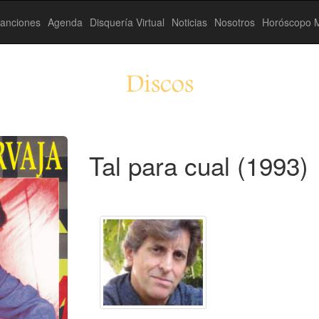
anciones
Agenda
Disquería Virtual
Noticias
Nosotros
Horóscopo M
Discos
Tal para cual (1993)