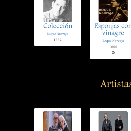
Colección
Esponjas co
vinagre
Roque Narvaja
1992
Roque Narvaja
1999
Artista