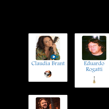
Claudia Brant
Eduardo
Rogatti