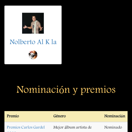
Nolberto Al K la
Nominación y premios
Premio
Género
Nominación
Premios Carlos Gardel
Mejor álbum artista de
Nominado