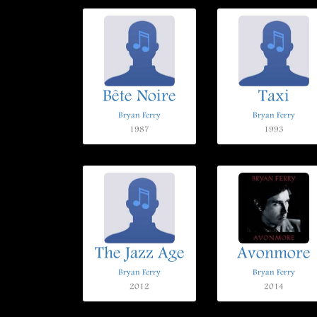
Bête Noire
Taxi
Bryan Ferry
Bryan Ferry
1987
1993
The Jazz Age
Avonmore
Bryan Ferry
Bryan Ferry
2012
2014