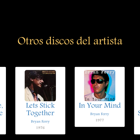
Otros discos del artista
,
Lets Stick
In Your Mind
e
Together
Bryan Ferry
1977
Bryan Ferry
1976