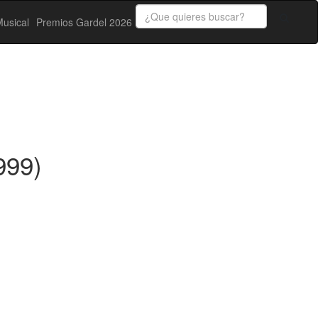
usical
Premios Gardel 2026
999)