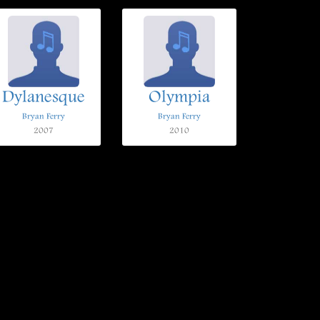
Dylanesque
Olympia
Bryan Ferry
Bryan Ferry
2007
2010