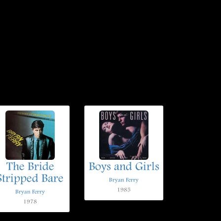
The Bride
Boys and Girls
Stripped Bare
Bryan Ferry
1985
Bryan Ferry
1978