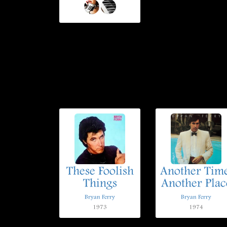
These Foolish
Another Time
Things
Another Plac
Bryan Ferry
Bryan Ferry
1973
1974