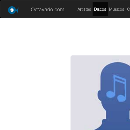
Octavado.com
Artistas
Discos
Músicos
C