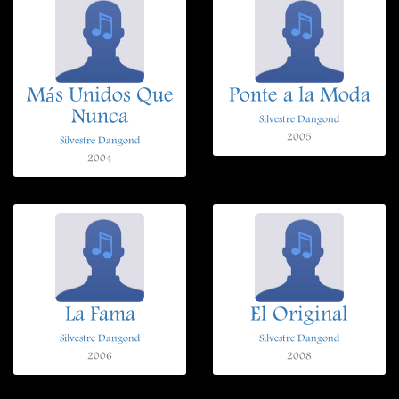
Más Unidos Que
Ponte a la Moda
Nunca
Silvestre Dangond
2005
Silvestre Dangond
2004
La Fama
El Original
Silvestre Dangond
Silvestre Dangond
2006
2008