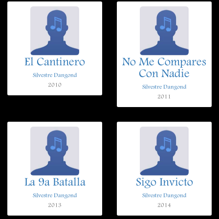
El Cantinero
No Me Compares
Con Nadie
Silvestre Dangond
2010
Silvestre Dangond
2011
La 9a Batalla
Sigo Invicto
Silvestre Dangond
Silvestre Dangond
2013
2014