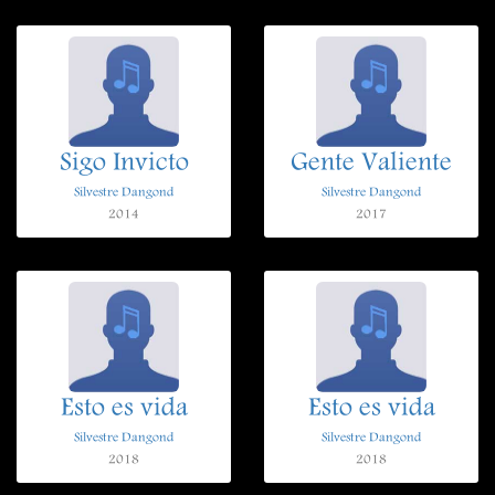
Sigo Invicto
Gente Valiente
Silvestre Dangond
Silvestre Dangond
2014
2017
Esto es vida
Esto es vida
Silvestre Dangond
Silvestre Dangond
2018
2018