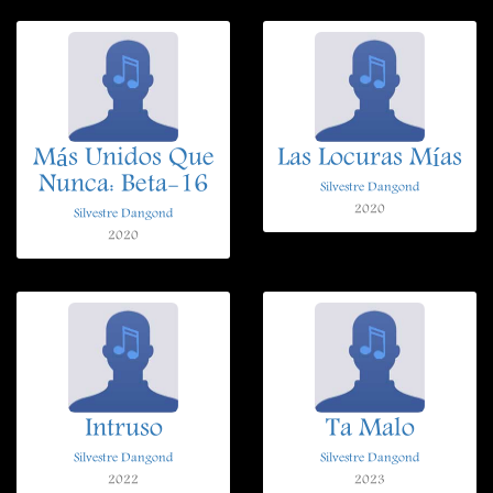
Más Unidos Que
Las Locuras Mías
Nunca: Beta-16
Silvestre Dangond
2020
Silvestre Dangond
2020
Intruso
Ta Malo
Silvestre Dangond
Silvestre Dangond
2022
2023