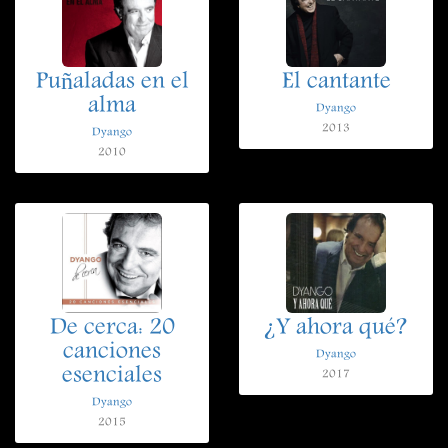
Puñaladas en el
El cantante
alma
Dyango
2013
Dyango
2010
De cerca: 20
¿Y ahora qué?
canciones
Dyango
esenciales
2017
Dyango
2015