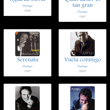
tan gran
Dyango
1996
Dyango
1997
Serenata
Vuela conmigo
Dyango
Dyango
1997
2000