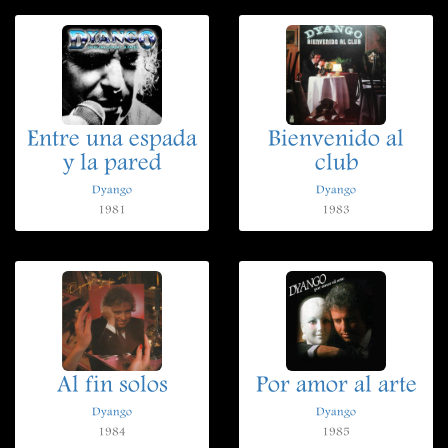
Entre una espada
Bienvenido al
y la pared
club
Dyango
Dyango
1981
1983
Al fin solos
Por amor al arte
Dyango
Dyango
1984
1985