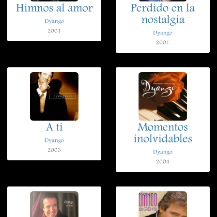
Himnos al amor
Perdido en la
nostalgia
Dyango
2001
Dyango
2001
A ti
Momentos
inolvidables
Dyango
2003
Dyango
2004