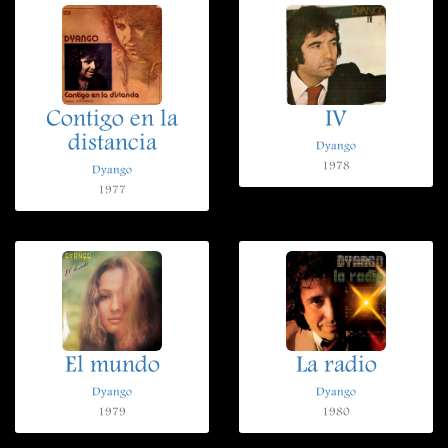
Contigo en la
IV
distancia
Dyango
1978
Dyango
1977
El mundo
La radio
Dyango
Dyango
1979
1980