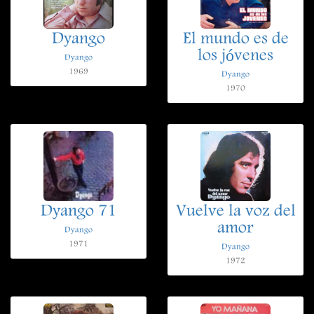
Dyango
El mundo es de
los jóvenes
Dyango
1969
Dyango
1970
Dyango 71
Vuelve la voz del
amor
Dyango
1971
Dyango
1972