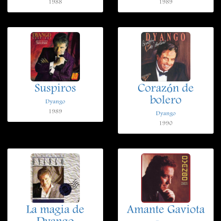
1988
1989
Suspiros
Corazón de
bolero
Dyango
1989
Dyango
1990
La magia de
Amante Gaviota