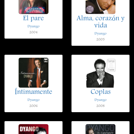
El pare
Alma, corazón y
vida
Dyango
2004
Dyango
2005
Íntimamente
Coplas
Dyango
Dyango
2006
2008