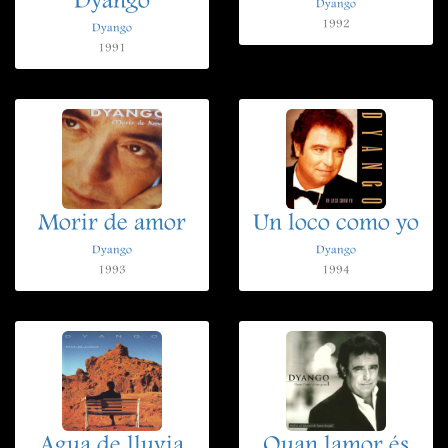
Dyango
Dyango
1992
Dyango
1991
Morir de amor
Un loco como yo
Dyango
Dyango
1993
1994
Agua de lluvia
Quan lamor és