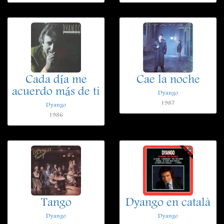
Cada día me
Cae la noche
acuerdo más de ti
Dyango
1987
Dyango
1986
Tango
Dyango en català
Dyango
Dyango