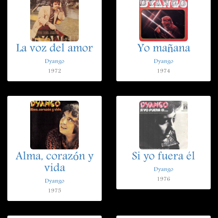
La voz del amor
Yo mañana
Dyango
Dyango
1972
1974
Alma, corazón y
Si yo fuera él
vida
Dyango
1976
Dyango
1975