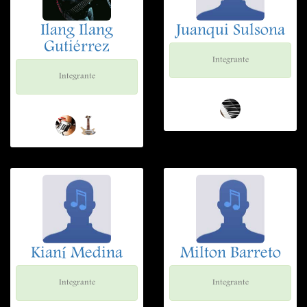
Ilang Ilang
Juanqui Sulsona
Gutiérrez
Integrante
Integrante
Kianí Medina
Milton Barreto
Integrante
Integrante