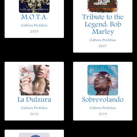
M.O.T.A.
Tribute to the
Legend: Bob
Cultura Profetica
Marley
2005
Cultura Profetica
2007
La Dulzura
Sobrevolando
Cultura Profetica
Cultura Profetica
2010
2019