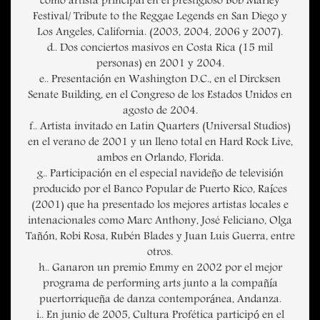
como artista principal en el prestigioso Bob Marley
Festival/ Tribute to the Reggae Legends en San Diego y
Los Angeles, California. (2003, 2004, 2006 y 2007).
d.. Dos conciertos masivos en Costa Rica (15 mil
personas) en 2001 y 2004.
e.. Presentación en Washington D.C., en el Dircksen
Senate Building, en el Congreso de los Estados Unidos en
agosto de 2004.
f.. Artista invitado en Latin Quarters (Universal Studios)
en el verano de 2001 y un lleno total en Hard Rock Live,
ambos en Orlando, Florida.
g.. Participación en el especial navideño de televisión
producido por el Banco Popular de Puerto Rico, Raíces
(2001) que ha presentado los mejores artistas locales e
intenacionales como Marc Anthony, José Feliciano, Olga
Tañón, Robi Rosa, Rubén Blades y Juan Luis Guerra, entre
otros.
h.. Ganaron un premio Emmy en 2002 por el mejor
programa de performing arts junto a la compañía
puertorriqueña de danza contemporánea, Andanza.
i.. En junio de 2005, Cultura Profética participó en el