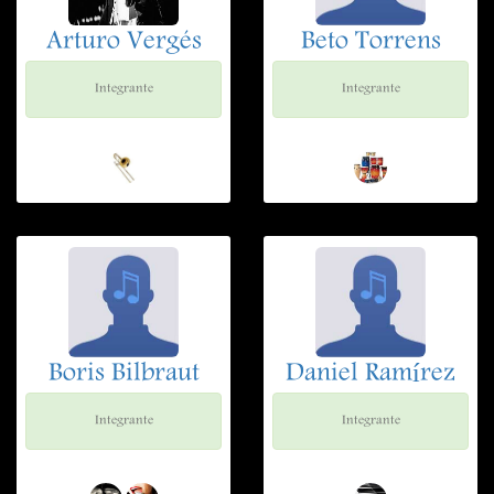
Arturo Vergés
Beto Torrens
Integrante
Integrante
Boris Bilbraut
Daniel Ramírez
Integrante
Integrante