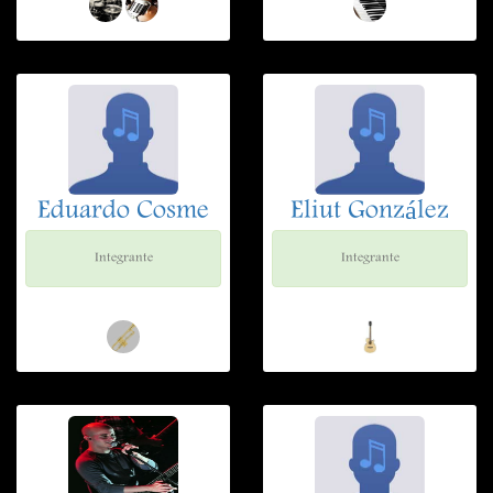
Eduardo Cosme
Eliut González
Integrante
Integrante